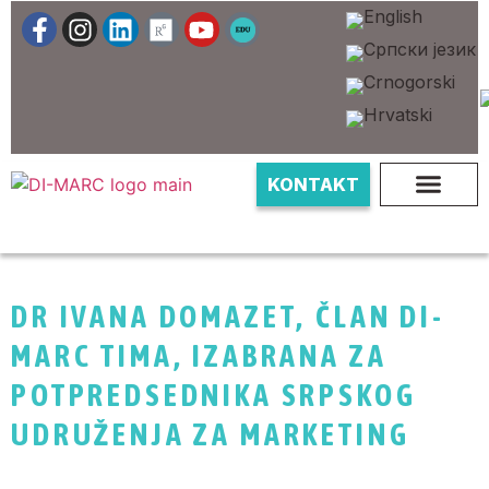
KONTAKT
DR IVANA DOMAZET, ČLAN DI-
MARC TIMA, IZABRANA ZA
POTPREDSEDNIKA SRPSKOG
UDRUŽENJA ZA MARKETING