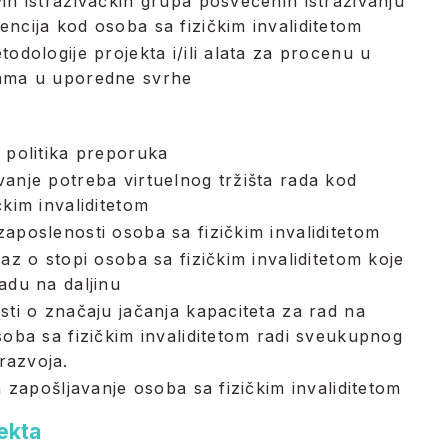
ih istraživačkih grupa posvećenih istraživanju
ncija kod osoba sa fizičkim invaliditetom
todologije projekta i/ili alata za procenu u
ama u uporedne svrhe
 politika preporuka
anje potreba virtuelnog tržišta rada kod
čkim invaliditetom
aposlenosti osoba sa fizičkim invaliditetom
kaz o stopi osoba sa fizičkim invaliditetom koje
adu na daljinu
sti o značaju jačanja kapaciteta za rad na
soba sa fizičkim invaliditetom radi sveukupnog
azvoja.
za zapošljavanje osoba sa fizičkim invaliditetom
jekta