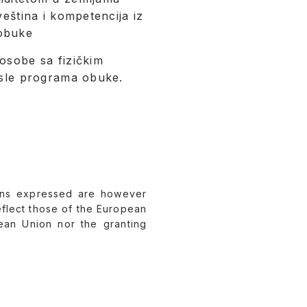
veština i kompetencija iz
 obuke
 osobe sa fizičkim
posle programa obuke.
ons expressed are however
eflect those of the European
ean Union nor the granting