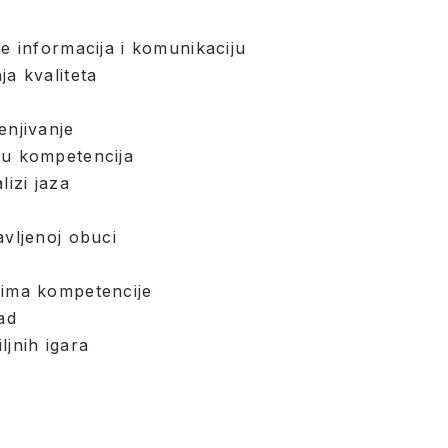
je informacija i komunikaciju
ja kvaliteta
enjivanje
ou kompetencija
lizi jaza
avljenoj obuci
oima kompetencije
ad
ljnih igara