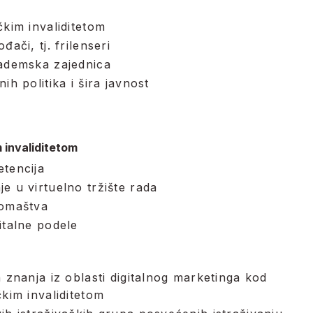
čkim invaliditetom
đači, tj. frilenseri
kademska zajednica
ih politika i šira javnost
 invaliditetom
etencija
e u virtuelno tržište rada
romaštva
italne podele
h znanja iz oblasti digitalnog marketinga kod
čkim invaliditetom