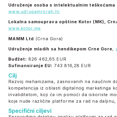
Udruženje osoba s intelektualnim teškoćam
www.udrugamrorah.hr
Lokalna samouprava opštine Kotor (MK)
, Crn
www.kotor.me
MAMM Ltd
(Crna Gora)
Udruženje mladih sa hendikepom Crne Gore
,
Buđžet:
826 462,65 EUR
Sufinansiranje EU:
743 816,28 EUR
Cilj
Razvoj mehanizama, zasnovanih na naučnim dok
kompetencija iz oblasti digitalnog marketinga k
invaliditetom, koji će im pomoći da iskoriste m
koje nude različite platforme za rad na daljinu, 
Specifični ciljevi
Sprovodimo detaljnu analizu platformi za rad na