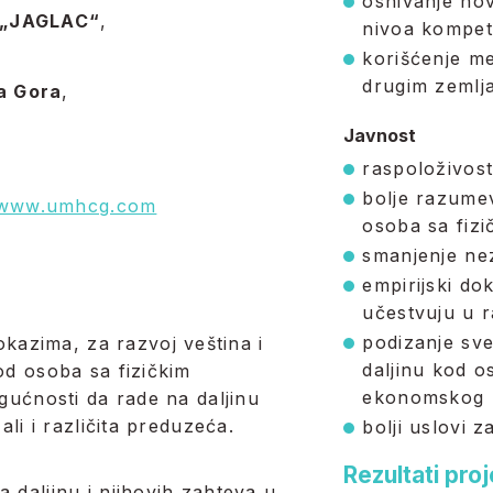
osnivanje nov
a „JAGLAC“
,
nivoa kompete
korišćenje me
drugim zemlj
a Gora
,
Javnost
raspoloživost
bolje razumev
www.umhcg.com
osoba sa fizi
smanjenje nez
empirijski do
učestvuju u r
podizanje sve
azima, za razvoj veština i
daljinu kod o
od osoba sa fizičkim
ekonomskog r
ogućnosti da rade na daljinu
ali i različita preduzeća.
bolji uslovi 
Rezultati pro
 daljinu i njihovih zahteva u