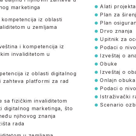
Alati projekta
alnog marketinga
Plan za širen
 kompetencija iz oblasti
Plan osiguran
validitetom u zemljama
Drvo znanja
Upitnik za oc
eština i kompetencija iz
Podaci o niv
čkim invaliditetom u
Izveštaj o ana
Obuke
Izveštaj o ob
etencija iz oblasti digitalnog
Onlajn obuka
i zahteva platformi za rad
Podaci o niv
Istraživački r
sa fizičkim invaliditetom
Scenario ozbi
ti digitalnog marketinga, što
zmeđu njihovog znanja
žišta rada
liditetom u zemljama