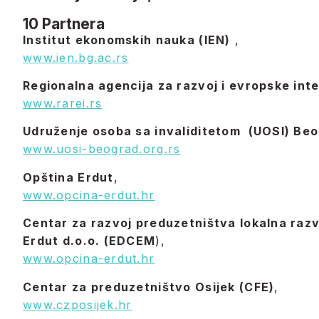
10 Partnera
Institut ekonomskih nauka (IEN)
,
www.ien.bg.ac.rs
Regionalna agencija za razvoj i evropske int
www.rarei.rs
Udruženje osoba sa invaliditetom (UOSI) Be
www.uosi-beograd.org.rs
Opština Erdut
,
www.opcina-erdut.hr
Centar za razvoj preduzetništva lokalna razv
Erdut d.o.o. (EDCEM
),
www.opcina-erdut.hr
Centar za preduzetništvo Osijek (CFE)
,
www.czposijek.hr