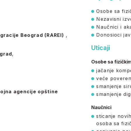
Osobe sa fizi
Nezavisni izvo
Naučnici i a
Donosioci javn
egracije Beograd (RAREI)
,
Uticaji
ograd
,
Osobe sa fizičkim
jačanje komp
veće poverenj
smanjenje si
ojna agencije opštine
smanjenje dig
Naučnici
sticanje novi
osoba sa fizi