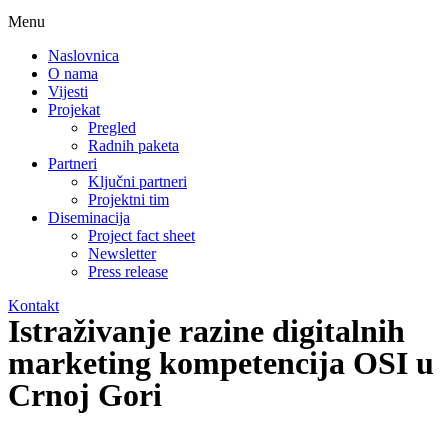
Menu
Naslovnica
O nama
Vijesti
Projekat
Pregled
Radnih paketa
Partneri
Ključni partneri
Projektni tim
Diseminacija
Project fact sheet
Newsletter
Press release
Kontakt
Istraživanje razine digitalnih
marketing kompetencija OSI u
Crnoj Gori