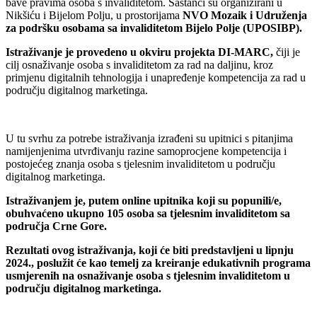
bave pravima osoba s invaliditetom. Sastanci su organizirani u
Nikšiću i Bijelom Polju, u prostorijama
NVO Mozaik i Udruženja
za podršku osobama sa invaliditetom Bijelo Polje (UPOSIBP).
Istraživanje je provedeno u okviru projekta DI-MARC,
čiji je
cilj osnaživanje osoba s invaliditetom za rad na daljinu, kroz
primjenu digitalnih tehnologija i unapređenje kompetencija za rad u
području digitalnog marketinga.
U tu svrhu za potrebe istraživanja izrađeni su upitnici s pitanjima
namijenjenima utvrđivanju razine samoprocjene kompetencija i
postojećeg znanja osoba s tjelesnim invaliditetom u području
digitalnog marketinga.
Istraživanjem je, putem online upitnika koji su popunili/e,
obuhvaćeno ukupno 105 osoba sa tjelesnim invaliditetom sa
područja Crne Gore.
Rezultati ovog istraživanja, koji će biti predstavljeni u lipnju
2024., poslužit će kao temelj za kreiranje edukativnih programa
usmjerenih na osnaživanje osoba s tjelesnim invaliditetom u
području digitalnog marketinga.