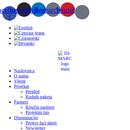
Skip
acebook-
Instagram
Linkedin
Researchgate
Youtube
to
content
f
Naslovnica
O nama
Vijesti
Projekat
Pregled
Radnih paketa
Partneri
Ključni partneri
Projektni tim
Diseminacija
Project fact sheet
Newsletter