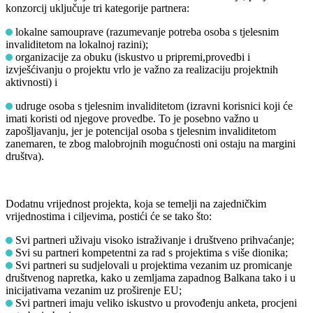
konzorcij uključuje tri kategorije partnera:
lokalne samouprave (razumevanje potreba osoba s tjelesnim
invaliditetom na lokalnoj razini);
organizacije za obuku (iskustvo u pripremi,provedbi i
izvješćivanju o projektu vrlo je važno za realizaciju projektnih
aktivnosti) i
udruge osoba s tjelesnim invaliditetom (izravni korisnici koji će
imati koristi od njegove provedbe. To je posebno važno u
zapošljavanju, jer je potencijal osoba s tjelesnim invaliditetom
zanemaren, te zbog malobrojnih mogućnosti oni ostaju na margini
društva).
Dodatnu vrijednost projekta, koja se temelji na zajedničkim
vrijednostima i ciljevima, postići će se tako što:
Svi partneri uživaju visoko istraživanje i društveno prihvaćanje;
Svi su partneri kompetentni za rad s projektima s više dionika;
Svi partneri su sudjelovali u projektima vezanim uz promicanje
društvenog napretka, kako u zemljama zapadnog Balkana tako i u
inicijativama vezanim uz proširenje EU;
Svi partneri imaju veliko iskustvo u provođenju anketa, procjeni