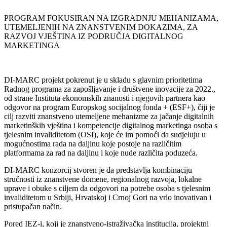
PROGRAM FOKUSIRAN NA IZGRADNJU MEHANIZAMA,
UTEMELJENIH NA ZNANSTVENIM DOKAZIMA, ZA
RAZVOJ VJEŠTINA IZ PODRUČJA DIGITALNOG
MARKETINGA
DI-MARC projekt pokrenut je u skladu s glavnim prioritetima
Radnog programa za zapošljavanje i društvene inovacije za 2022.,
od strane Instituta ekonomskih znanosti i njegovih partnera kao
odgovor na program Europskog socijalnog fonda + (ESF+), čiji je
cilj razviti znanstveno utemeljene mehanizme za jačanje digitalnih
marketinških vještina i kompetencije digitalnog marketinga osoba s
tjelesnim invaliditetom (OSI), koje će im pomoći da sudjeluju u
mogućnostima rada na daljinu koje postoje na različitim
platformama za rad na daljinu i koje nude različita poduzeća.
DI-MARC konzorcij stvoren je da predstavlja kombinaciju
stručnosti iz znanstvene domene, regionalnog razvoja, lokalne
uprave i obuke s ciljem da odgovori na potrebe osoba s tjelesnim
invaliditetom u Srbiji, Hrvatskoj i Crnoj Gori na vrlo inovativan i
pristupačan način.
Pored IEZ-i, koji je znanstveno-istraživačka institucija, projektni