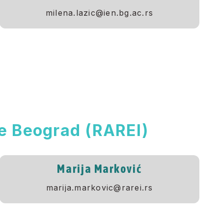
milena.lazic@ien.bg.ac.rs
je Beograd (RAREI)
Marija Marković
marija.markovic@rarei.rs