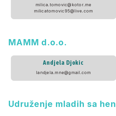
milica.tomovic@kotor.me
milicatomovic95@live.com
MAMM d.o.o.
Andjela Djokic
landjela.mne@gmail.com
Udruženje mladih sa he