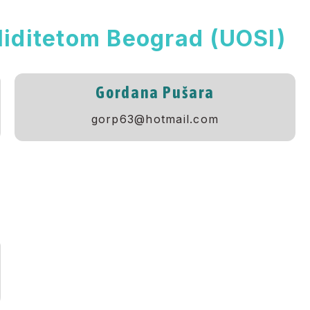
liditetom Beograd (UOSI)
Gordana Pušara
gorp63@hotmail.com