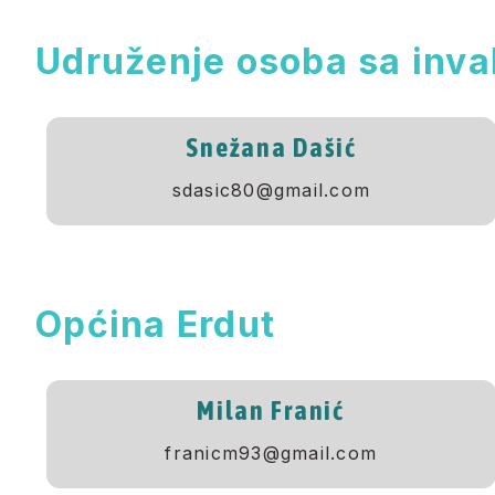
Udruženje osoba sa inva
Snežana Dašić
sdasic80@gmail.com
Općina Erdut
Milan Franić
franicm93@gmail.com