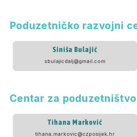
Poduzetničko razvojni ce
Siniša Bulajić
sbulajicdalj@gmail.com
Centar za poduzetništvo
Tihana Marković
tihana.markovic@czposijek.hr