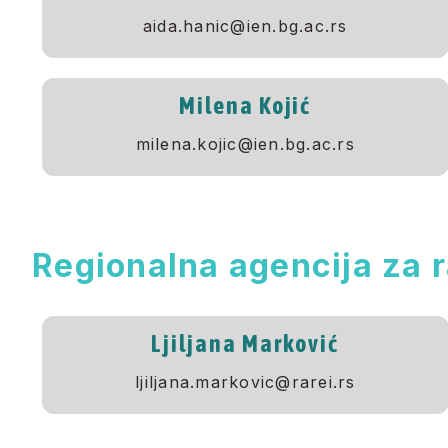
aida.hanic@ien.bg.ac.rs
Milena Kojić
milena.kojic@ien.bg.ac.rs
Regionalna agencija za r
Ljiljana Marković
ljiljana.markovic@rarei.rs