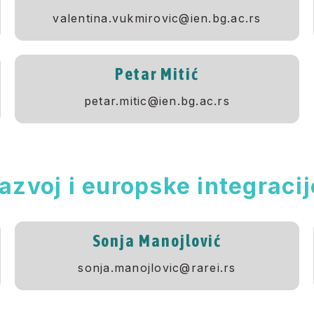
valentina.vukmirovic@ien.bg.ac.rs
Petar Mitić
petar.mitic@ien.bg.ac.rs
azvoj i europske integraci
Sonja Manojlović
sonja.manojlovic@rarei.rs