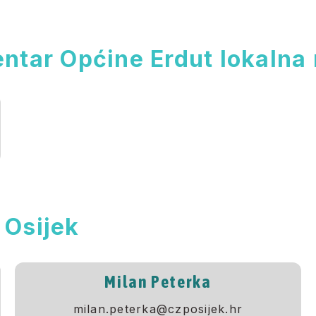
ntar Općine Erdut lokalna 
 Osijek
Milan Peterka
milan.peterka@czposijek.hr