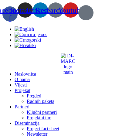
Skip
acebook-
Instagram
Linkedin
Researchgate
Youtube
to
content
f
Naslovnica
O nama
Vijesti
Projekat
Pregled
Radnih paketa
Partneri
Ključni partneri
Projektni tim
Diseminacija
Project fact sheet
Newsletter