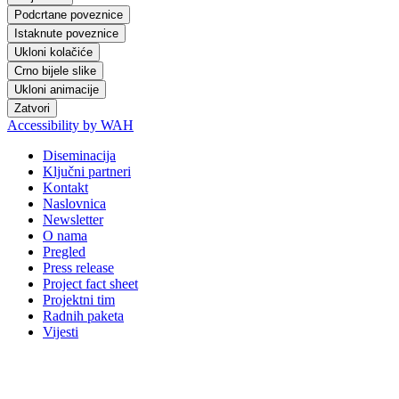
Podcrtane poveznice
Istaknute poveznice
Ukloni kolačiće
Crno bijele slike
Ukloni animacije
Zatvori
Accessibility by WAH
Diseminacija
Ključni partneri
Kontakt
Naslovnica
Newsletter
O nama
Pregled
Press release
Project fact sheet
Projektni tim
Radnih paketa
Vijesti