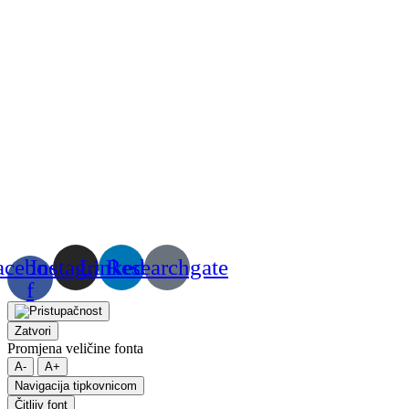
acebook-
Instagram
Linkedin
Researchgate
f
Zatvori
Promjena veličine fonta
A-
A+
Navigacija tipkovnicom
Čitljiv font