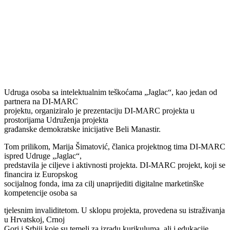
Udruga osoba sa intelektualnim teškoćama „Jaglac“, kao jedan od
partnera na DI-MARC
projektu, organiziralo je prezentaciju DI-MARC projekta u
prostorijama Udruženja projekta
građanske demokratske inicijative Beli Manastir.
Tom prilikom, Marija Šimatović, članica projektnog tima DI-MARC
ispred Udruge „Jaglac“,
predstavila je ciljeve i aktivnosti projekta. DI-MARC projekt, koji se
financira iz Europskog
socijalnog fonda, ima za cilj unaprijediti digitalne marketinške
kompetencije osoba sa
tjelesnim invaliditetom. U sklopu projekta, provedena su istraživanja
u Hrvatskoj, Crnoj
Gori i Srbiji koje su temelj za izradu kurikuluma, ali i edukacije