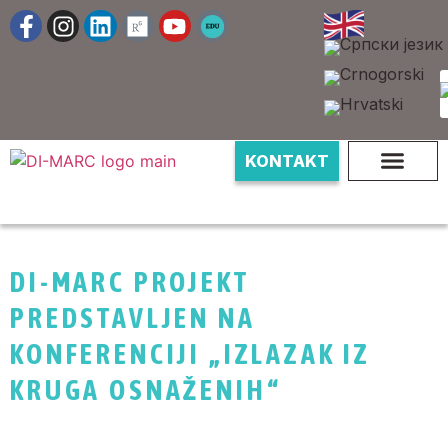
KONTAKT
DI-MARC PROJEKT
PREDSTAVLJEN NA
KONFERENCIJI „IZLAZAK IZ
KRUGA OSNAŽENIH“