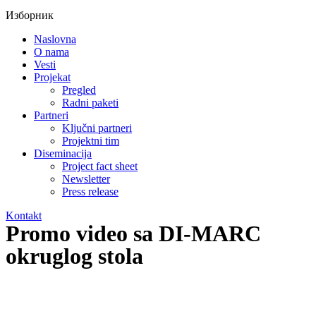
Изборник
Naslovna
O nama
Vesti
Projekat
Pregled
Radni paketi
Partneri
Ključni partneri
Projektni tim
Diseminacija
Project fact sheet
Newsletter
Press release
Kontakt
Promo video sa DI-MARC
okruglog stola