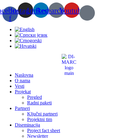
Скочите
acebook-
Instagram
Linkedin
Researchgate
Youtube
на
садржај
f
Naslovna
O nama
Vesti
Projekat
Pregled
Radni paketi
Partneri
Ključni partneri
Projektni tim
Diseminacija
Project fact sheet
Newsletter