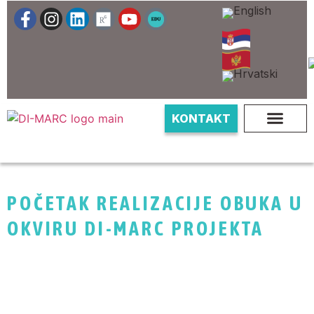
KONTAKT
POČETAK REALIZACIJE OBUKA U
OKVIRU DI-MARC PROJEKTA