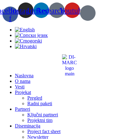
Скочите
acebook-
Instagram
Linkedin
Researchgate
Youtube
на
садржај
f
Naslovna
O nama
Vesti
Projekat
Pregled
Radni paketi
Partneri
Ključni partneri
Projektni tim
Diseminacija
Project fact sheet
Newsletter