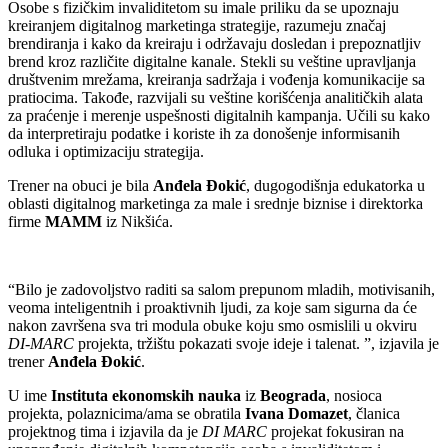
Osobe s fizičkim invaliditetom su imale priliku da se upoznaju
kreiranjem digitalnog marketinga strategije, razumeju značaj
brendiranja i kako da kreiraju i održavaju dosledan i prepoznatljiv
brend kroz različite digitalne kanale. Stekli su veštine upravljanja
društvenim mrežama, kreiranja sadržaja i vođenja komunikacije sa
pratiocima. Takođe, razvijali su veštine korišćenja analitičkih alata
za praćenje i merenje uspešnosti digitalnih kampanja. Učili su kako
da interpretiraju podatke i koriste ih za donošenje informisanih
odluka i optimizaciju strategija.
Trener na obuci je bila
Anđela Đokić
, dugogodišnja edukatorka u
oblasti digitalnog marketinga za male i srednje biznise i direktorka
firme
MAMM
iz Nikšića.
“Bilo je zadovoljstvo raditi sa salom prepunom mladih, motivisanih,
veoma inteligentnih i proaktivnih ljudi, za koje sam sigurna da će
nakon završena sva tri modula obuke koju smo osmislili u okviru
DI-MARC
projekta, tržištu pokazati svoje ideje i talenat. ”, izjavila je
trener
Anđela Đokić
.
U ime
Instituta ekonomskih nauka
iz
Beograda
, nosioca
projekta, polaznicima/ama se obratila
Ivana Domazet
, članica
projektnog tima i izjavila da je
DI MARC
projekat fokusiran na