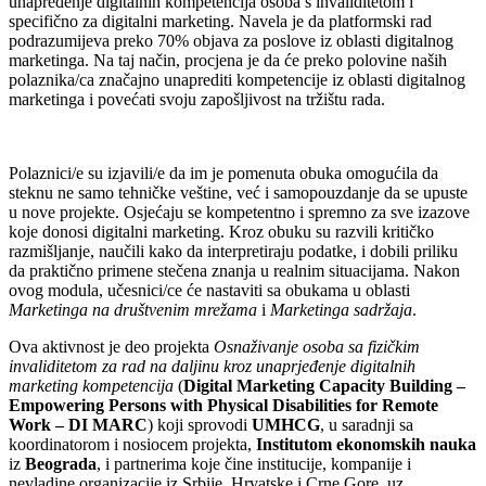
unapređenje digitalnih kompetencija osoba s invaliditetom i
specifično za digitalni marketing. Navela je da platformski rad
podrazumijeva preko 70% objava za poslove iz oblasti digitalnog
marketinga. Na taj način, procjena je da će preko polovine naših
polaznika/ca značajno unaprediti kompetencije iz oblasti digitalnog
marketinga i povećati svoju zapošljivost na tržištu rada.
Polaznici/e su izjavili/e da im je pomenuta obuka omogućila da
steknu ne samo tehničke veštine, već i samopouzdanje da se upuste
u nove projekte. Osjećaju se kompetentno i spremno za sve izazove
koje donosi digitalni marketing. Kroz obuku su razvili kritičko
razmišljanje, naučili kako da interpretiraju podatke, i dobili priliku
da praktično primene stečena znanja u realnim situacijama. Nakon
ovog modula, učesnici/ce će nastaviti sa obukama u oblasti
Marketinga na društvenim mrežama
i
Marketinga sadržaja
.
Ova aktivnost je deo projekta
Osnaživanje osoba sa fizičkim
invaliditetom za rad na daljinu kroz unaprjeđenje digitalnih
marketing kompetencija
(
Digital Marketing Capacity Building –
Empowering Persons with Physical Disabilities for Remote
Work – DI MARC
) koji sprovodi
UMHCG
, u saradnji sa
koordinatorom i nosiocem projekta,
Institutom ekonomskih nauka
iz
Beograda
, i partnerima koje čine institucije, kompanije i
nevladine organizacije iz Srbije, Hrvatske i Crne Gore, uz