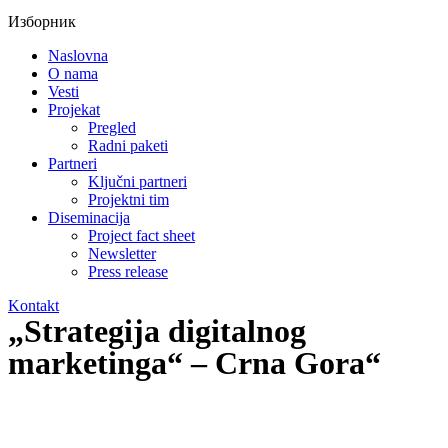
Изборник
Naslovna
O nama
Vesti
Projekat
Pregled
Radni paketi
Partneri
Ključni partneri
Projektni tim
Diseminacija
Project fact sheet
Newsletter
Press release
Kontakt
„Strategija digitalnog
marketinga“ – Crna Gora“