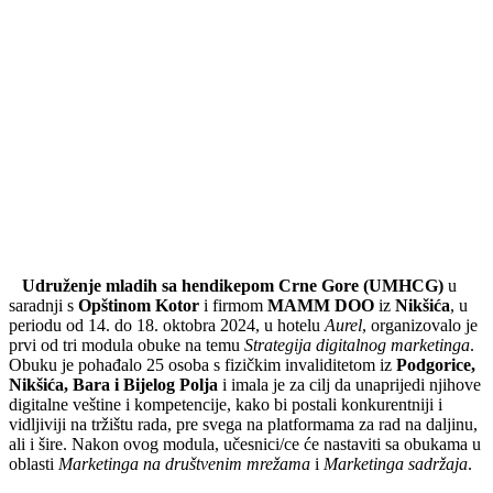
Udruženje mladih sa hendikepom Crne Gore
(UMHCG)
u
saradnji s
Opštinom Kotor
i firmom
MAMM DOO
iz
Nikšića
, u
periodu od 14. do 18. oktobra 2024, u hotelu
Aurel
, organizovalo je
prvi od tri modula obuke na temu
Strategija digitalnog marketinga
.
Obuku je pohađalo 25 osoba s fizičkim invaliditetom iz
Podgorice,
Nikšića, Bara i Bijelog Polja
i imala je za cilj da unaprijedi njihove
digitalne veštine i kompetencije, kako bi postali konkurentniji i
vidljiviji na tržištu rada, pre svega na platformama za rad na daljinu,
ali i šire. Nakon ovog modula, učesnici/ce će nastaviti sa obukama u
oblasti
Marketinga na društvenim mrežama
i
Marketinga sadržaja
.