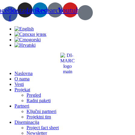
Скочите
acebook-
Instagram
Linkedin
Researchgate
Youtube
на
садржај
f
Naslovna
O nama
Vesti
Projekat
Pregled
Radni paketi
Partneri
Ključni partneri
Projektni tim
Diseminacija
Project fact sheet
Newsletter