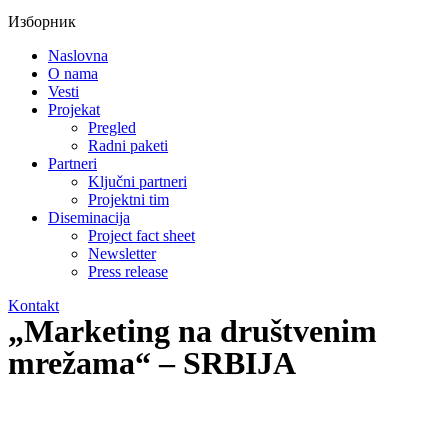
Изборник
Naslovna
O nama
Vesti
Projekat
Pregled
Radni paketi
Partneri
Ključni partneri
Projektni tim
Diseminacija
Project fact sheet
Newsletter
Press release
Kontakt
„Marketing na društvenim
mrežama“ – SRBIJA