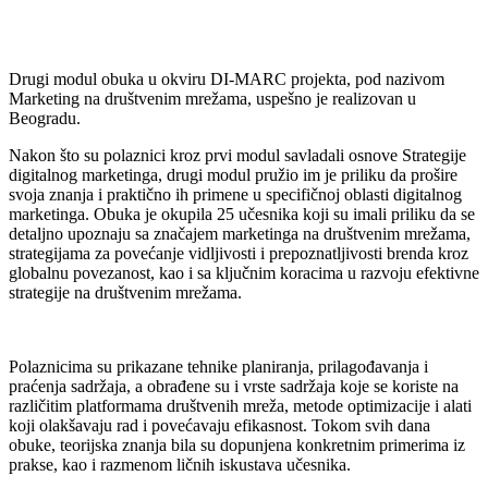
Drugi modul obuka u okviru DI-MARC projekta, pod nazivom
Marketing na društvenim mrežama, uspešno je realizovan u
Beogradu.
Nakon što su polaznici kroz prvi modul savladali osnove Strategije
digitalnog marketinga, drugi modul pružio im je priliku da prošire
svoja znanja i praktično ih primene u specifičnoj oblasti digitalnog
marketinga. Obuka je okupila 25 učesnika koji su imali priliku da se
detaljno upoznaju sa značajem marketinga na društvenim mrežama,
strategijama za povećanje vidljivosti i prepoznatljivosti brenda kroz
globalnu povezanost, kao i sa ključnim koracima u razvoju efektivne
strategije na društvenim mrežama.
Polaznicima su prikazane tehnike planiranja, prilagođavanja i
praćenja sadržaja, a obrađene su i vrste sadržaja koje se koriste na
različitim platformama društvenih mreža, metode optimizacije i alati
koji olakšavaju rad i povećavaju efikasnost. Tokom svih dana
obuke, teorijska znanja bila su dopunjena konkretnim primerima iz
prakse, kao i razmenom ličnih iskustava učesnika.