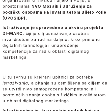
organizovani u Nikšiću i Bijelom Polju, u
prostorijama
NVO Mozaik i Udruženja za
podršku osobama sa invaliditetom Bijelo Polje
(UPOSIBP).
Istraživanje je sprovedeno u okviru projekta
DI-MARC,
čiji je cilj osnaživanje osoba s
invaliditetom za rad na daljinu, kroz primenu
digitalnih tehnologija i unapređenje
kompetencija za rad u oblasti digitalnog
marketinga.
U tu svrhu su kreirani upitnici za potrebe
Istraživanja
, a pitanja su osmišljena sa ciljem da
se utvrdi nivo samoprocene kompetencija i
postojećih znanja osoba s fizičkim invaliditetom
u oblasti digitalnog marketinga.
Istraživanjem
je, kroz onlajn upitnik koji su