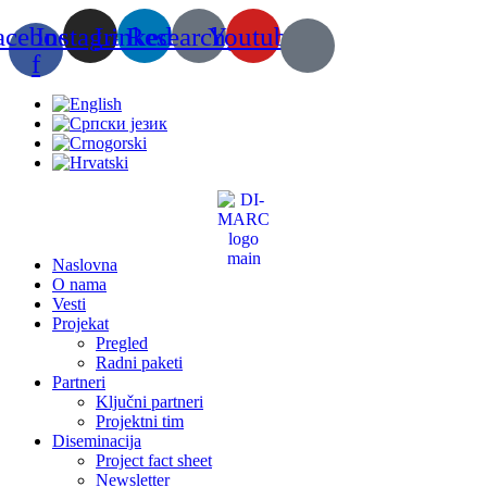
Скочите
acebook-
Instagram
Linkedin
Researchgate
Youtube
на
садржај
f
Naslovna
O nama
Vesti
Projekat
Pregled
Radni paketi
Partneri
Ključni partneri
Projektni tim
Diseminacija
Project fact sheet
Newsletter