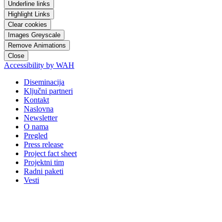
Underline links
Highlight Links
Clear cookies
Images Greyscale
Remove Animations
Close
Accessibility by WAH
Diseminacija
Ključni partneri
Kontakt
Naslovna
Newsletter
O nama
Pregled
Press release
Project fact sheet
Projektni tim
Radni paketi
Vesti