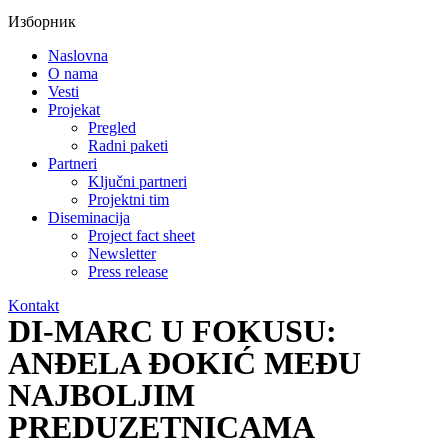
Изборник
Naslovna
O nama
Vesti
Projekat
Pregled
Radni paketi
Partneri
Ključni partneri
Projektni tim
Diseminacija
Project fact sheet
Newsletter
Press release
Kontakt
DI-MARC U FOKUSU:
ANĐELA ĐOKIĆ MEĐU
NAJBOLJIM
PREDUZETNICAMA