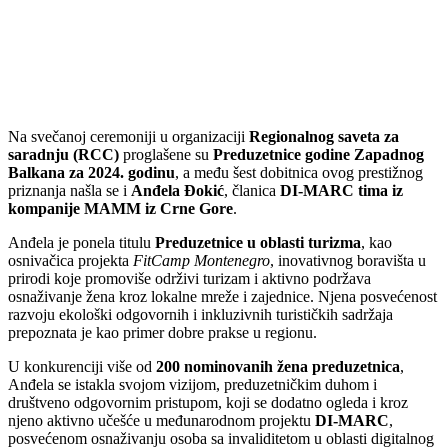
Na svečanoj ceremoniji u organizaciji
Regionalnog saveta za
saradnju (RCC)
proglašene su
Preduzetnice godine Zapadnog
Balkana za 2024. godinu
, a među šest dobitnica ovog prestižnog
priznanja našla se i
Anđela Đokić
, članica
DI-MARC tima iz
kompanije MAMM iz Crne Gore
.
Anđela je ponela titulu
Preduzetnice u oblasti turizma
, kao
osnivačica projekta
FitCamp Montenegro
, inovativnog boravišta u
prirodi koje promoviše održivi turizam i aktivno podržava
osnaživanje žena kroz lokalne mreže i zajednice. Njena posvećenost
razvoju ekološki odgovornih i inkluzivnih turističkih sadržaja
prepoznata je kao primer dobre prakse u regionu.
U konkurenciji više od
200 nominovanih žena preduzetnica
,
Anđela se istakla svojom vizijom, preduzetničkim duhom i
društveno odgovornim pristupom, koji se dodatno ogleda i kroz
njeno aktivno učešće u međunarodnom projektu
DI-MARC
,
posvećenom osnaživanju osoba sa invaliditetom u oblasti digitalnog