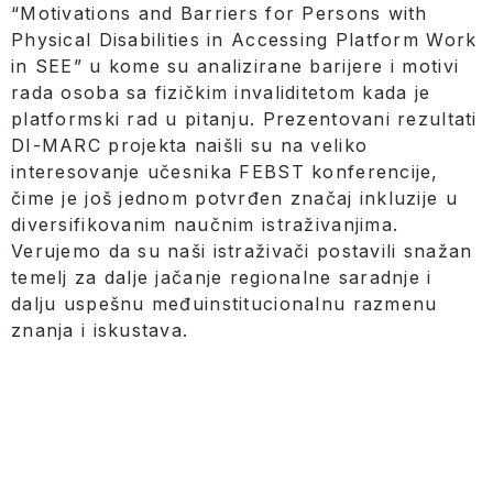
“Motivations and Barriers for Persons with
Physical Disabilities in Accessing Platform Work
in SEE” u kome su analizirane barijere i motivi
rada osoba sa fizičkim invaliditetom kada je
platformski rad u pitanju. Prezentovani rezultati
DI-MARC projekta naišli su na veliko
interesovanje učesnika FEBST konferencije,
čime je još jednom potvrđen značaj inkluzije u
diversifikovanim naučnim istraživanjima.
Verujemo da su naši istraživači postavili snažan
temelj za dalje jačanje regionalne saradnje i
dalju uspešnu međuinstitucionalnu razmenu
znanja i iskustava.