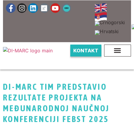
KONTAKT
DI-MARC TIM PREDSTAVIO
REZULTATE PROJEKTA NA
MEĐUNARODNOJ NAUČNOJ
KONFERENCIJI FEBST 2025