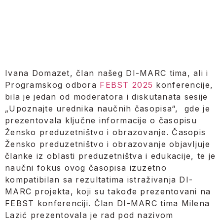
Ivana Domazet, član našeg DI-MARC tima, ali i
Programskog odbora
FEBST 2025
konferencije,
bila je jedan od moderatora i diskutanata sesije
„Upoznajte urednika naučnih časopisa“, gde je
prezentovala ključne informacije o časopisu
Žensko preduzetništvo i obrazovanje. Časopis
Žensko preduzetništvo i obrazovanje objavljuje
članke iz oblasti preduzetništva i edukacije, te je
naučni fokus ovog časopisa izuzetno
kompatibilan sa rezultatima istraživanja DI-
MARC projekta, koji su takođe prezentovani na
FEBST konferenciji. Član DI-MARC tima Milena
Lazić prezentovala je rad pod nazivom