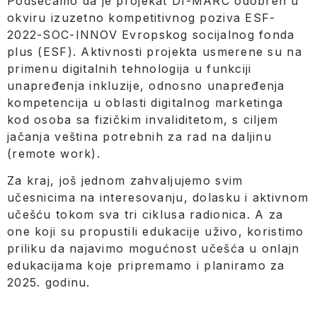
Podsećamo da je projekat DI-MARC odobren u
okviru izuzetno kompetitivnog poziva ESF-
2022-SOC-INNOV Evropskog socijalnog fonda
plus (ESF). Aktivnosti projekta usmerene su na
primenu digitalnih tehnologija u funkciji
unapređenja inkluzije, odnosno unapređenja
kompetencija u oblasti digitalnog marketinga
kod osoba sa fizičkim invaliditetom, s ciljem
jačanja veština potrebnih za rad na daljinu
(remote work).
Za kraj, još jednom zahvaljujemo svim
učesnicima na interesovanju, dolasku i aktivnom
učešću tokom sva tri ciklusa radionica. A za
one koji su propustili edukacije uživo, koristimo
priliku da najavimo mogućnost učešća u onlajn
edukacijama koje pripremamo i planiramo za
2025. godinu.