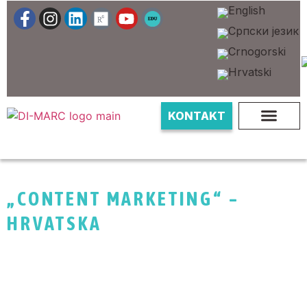
KONTAKT
„CONTENT MARKETING“ –
HRVATSKA