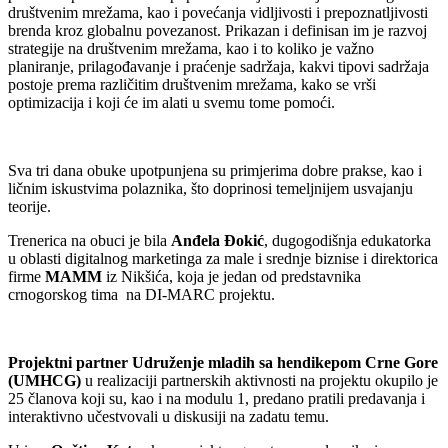
društvenim mrežama, kao i povećanja vidljivosti i prepoznatljivosti
brenda kroz globalnu povezanost. Prikazan i definisan im je razvoj
strategije na društvenim mrežama, kao i to koliko je važno
planiranje, prilagođavanje i praćenje sadržaja, kakvi tipovi sadržaja
postoje prema različitim društvenim mrežama, kako se vrši
optimizacija i koji će im alati u svemu tome pomoći.
Sva tri dana obuke upotpunjena su primjerima dobre prakse, kao i
ličnim iskustvima polaznika, što doprinosi temeljnijem usvajanju
teorije.
Trenerica na obuci je bila
Anđela Đokić
, dugogodišnja edukatorka
u oblasti digitalnog marketinga za male i srednje biznise i direktorica
firme
MAMM
iz Nikšića, koja je jedan od predstavnika
crnogorskog tima na DI-MARC projektu.
Projektni partner Udruženje mladih sa hendikepom Crne Gore
(UMHCG)
u realizaciji partnerskih aktivnosti na projektu okupilo je
25 članova koji su, kao i na modulu 1, predano pratili predavanja i
interaktivno učestvovali u diskusiji na zadatu temu.