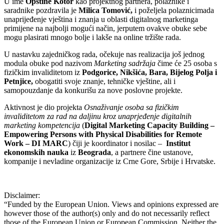
U ime
Opštine Kotor
kao projektnog partnera, polaznike i
saradnike pozdravila je
Milica Tomović,
i poželjela polaznicimada
unaprijeđenje vještina i znanja u oblasti digitalnog marketinga
primijene na najbolji mogući način, jerputem ovakve obuke sebe
mogu plasirati mnogo bolje i lakše na online tržište rada.
U nastavku zajedničkog rada, očekuje nas realizacija još jednog
modula obuke pod nazivom
Marketing sadržaja
čime će 25 osoba s
fizičkim invaliditetom iz
Podgorice, Nikšića, Bara, Bijelog Polja i
Petnjice,
obogatiti svoje znanje, tehničke vještine, ali i
samopouzdanje da konkurišu za nove poslovne projekte.
Aktivnost je dio projekta
Osnaživanje osoba sa fizičkim
invaliditetom za rad na daljinu kroz unaprjeđenje digitalnih
marketing kompetencija
(
Digital Marketing Capacity Building –
Empowering Persons with Physical Disabilities for Remote
Work – DI MARC
) čiji je koordinator i nosilac –
Institut
ekonomskih nauka
iz
Beograda
, a partnere čine ustanove,
kompanije i nevladine organizacije iz Crne Gore, Srbije i Hrvatske.
Disclaimer:
“Funded by the European Union. Views and opinions expressed are
however those of the author(s) only and do not necessarily reflect
those of the European Union or European Commission. Neither the