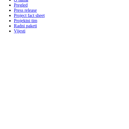
Pregled
Press release
Project fact sheet
Projektni tim
Radni paketi
Vijesti