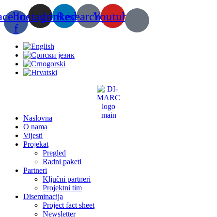
Skip
acebook-
Instagram
Linkedin
Researchgate
Youtube
to
content
f
Naslovna
O nama
Vijesti
Projekat
Pregled
Radni paketi
Partneri
Ključni partneri
Projektni tim
Diseminacija
Project fact sheet
Newsletter