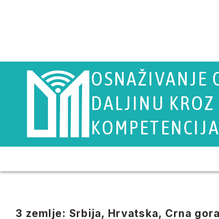
OSNAŽIVANJE O
DALJINU KROZ
KOMPETENCIJ
3 zemlje:​ Srbija, Hrvatska, Crna gor