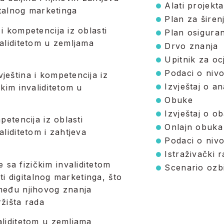
Alati projekta
italnog marketinga
Plan za širen
i kompetencija iz oblasti
Plan osiguran
validitetom u zemljama
Drvo znanja
Upitnik za oc
Podaci o niv
ještina i kompetencija iz
Izvještaj o an
čkim invaliditetom u
Obuke
Izvještaj o o
petencija iz oblasti
Onlajn obuka
liditetom i zahtjeva
Podaci o niv
Istraživački r
sa fizičkim invaliditetom
Scenario ozbi
sti digitalnog marketinga, što
zmeđu njihovog znanja
ržišta rada
aliditetom u zemljama