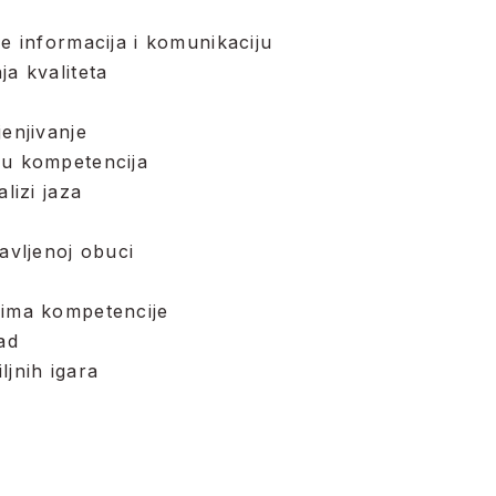
je informacija i komunikaciju
ja kvaliteta
jenjivanje
ou kompetencija
alizi jaza
bavljenoj obuci
oima kompetencije
ad
ljnih igara