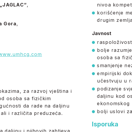
a „JAGLAC“
,
nivoa kompete
korišćenje me
drugim zemlj
a Gora
,
Javnost
raspoloživost
bolje razumje
www.umhcg.com
osoba sa fizi
smanjenje nez
empirijski do
učestvuju u r
podizanje svj
azima, za razvoj vještina i
daljinu kod o
od osoba sa fizičkim
ekonomskog r
ogućnosti da rade na daljinu
bolji uslovi 
ali i različita preduzeća.
Isporuka
 daljinu i njihovih zahtjeva