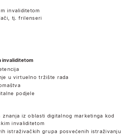
im invaliditetom
či, tj. frilenseri
 invaliditetom
etencija
je u virtuelno tržište rada
romaštva
italne podjele
h znanja iz oblasti digitalnog marketinga kod
čkim invaliditetom
ih istraživačkih grupa posvećenih istraživanju