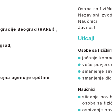
Osobe sa fizičk
Nezavisni izvođa
Naučnici
Javnost
egracije Beograd (RAREI)
,
Uticaji
ograd
,
Osobe sa fizičkim
jačanje komp
veće povjeren
smanjenje si
ojna agencije opštine
smanjenje dig
Naučnici
sticanje novi
osoba sa fizi
osnivanje nov