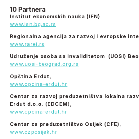
10 Partnera
Institut ekonomskih nauka (IEN)
,
www.ien.bg.ac.rs
Regionalna agencija za razvoj i evropske int
www.rarei.rs
Udruženje osoba sa invaliditetom (UOSI) Be
www.uosi-beograd.org.rs
Opština Erdut
,
www.opcina-erdut.hr
Centar za razvoj preduzetništva lokalna razv
Erdut d.o.o. (EDCEM
),
www.opcina-erdut.hr
Centar za preduzetništvo Osijek (CFE)
,
www.czposijek.hr