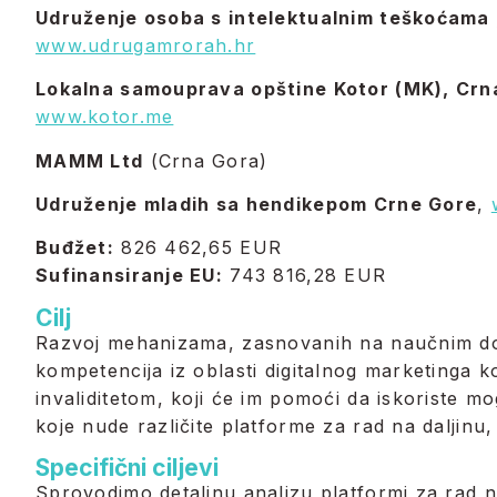
Udruženje osoba s intelektualnim teškoćam
www.udrugamrorah.hr
Lokalna samouprava opštine Kotor (MK)
, Crn
www.kotor.me
MAMM Ltd
(Crna Gora)
Udruženje mladih sa hendikepom Crne Gore
,
Buđžet:
826 462,65 EUR
Sufinansiranje EU:
743 816,28 EUR
Cilj
Razvoj mehanizama, zasnovanih na naučnim dok
kompetencija iz oblasti digitalnog marketinga k
invaliditetom, koji će im pomoći da iskoriste m
koje nude različite platforme za rad na daljinu, 
Specifični ciljevi
Sprovodimo detaljnu analizu platformi za rad na