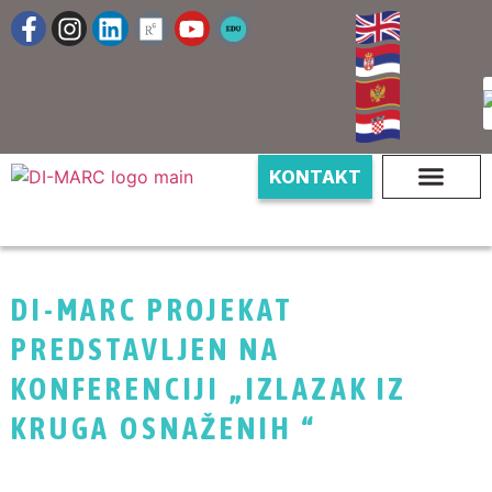
KONTAKT
DI-MARC PROJEKAT
PREDSTAVLJEN NA
KONFERENCIJI „IZLAZAK IZ
KRUGA OSNAŽENIH “