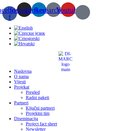
Skip
acebook-
Instagram
Linkedin
Researchgate
Youtube
to
content
f
Naslovna
O nama
Vijesti
Projekat
Pregled
Radni paketi
Partneri
Ključni partneri
Projektni tim
Diseminacija
Project fact sheet
Newsletter