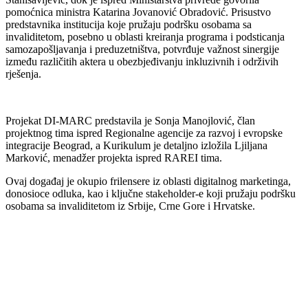
pomoćnica ministra Katarina Jovanović Obradović. Prisustvo
predstavnika institucija koje pružaju podršku osobama sa
invaliditetom, posebno u oblasti kreiranja programa i podsticanja
samozapošljavanja i preduzetništva, potvrđuje važnost sinergije
između različitih aktera u obezbjeđivanju inkluzivnih i održivih
rješenja.
Projekat DI-MARC predstavila je Sonja Manojlović, član
projektnog tima ispred Regionalne agencije za razvoj i evropske
integracije Beograd, a Kurikulum je detaljno izložila Ljiljana
Marković, menadžer projekta ispred RAREI tima.
Ovaj događaj je okupio frilensere iz oblasti digitalnog marketinga,
donosioce odluka, kao i ključne stakeholder-e koji pružaju podršku
osobama sa invaliditetom iz Srbije, Crne Gore i Hrvatske.