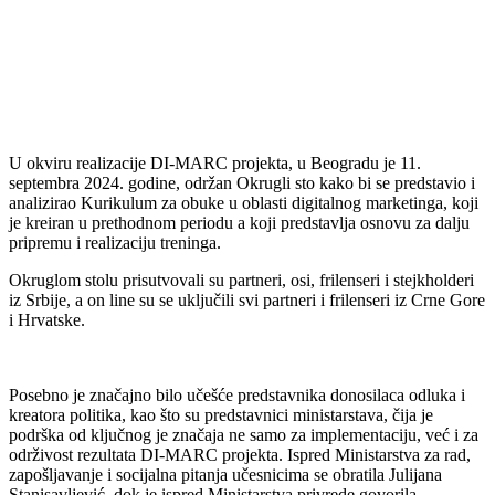
U okviru realizacije DI-MARC projekta, u Beogradu je 11.
septembra 2024. godine, održan Okrugli sto kako bi se predstavio i
analizirao Kurikulum za obuke u oblasti digitalnog marketinga, koji
je kreiran u prethodnom periodu a koji predstavlja osnovu za dalju
pripremu i realizaciju treninga.
Okruglom stolu prisutvovali su partneri, osi, frilenseri i stejkholderi
iz Srbije, a on line su se uključili svi partneri i frilenseri iz Crne Gore
i Hrvatske.
Posebno je značajno bilo učešće predstavnika donosilaca odluka i
kreatora politika, kao što su predstavnici ministarstava, čija je
podrška od ključnog je značaja ne samo za implementaciju, već i za
održivost rezultata DI-MARC projekta. Ispred Ministarstva za rad,
zapošljavanje i socijalna pitanja učesnicima se obratila Julijana
Stanisavljević, dok je ispred Ministarstva privrede govorila