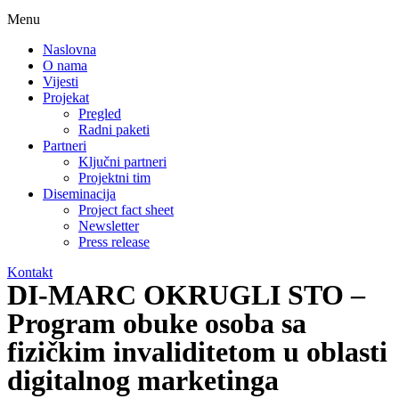
Menu
Naslovna
O nama
Vijesti
Projekat
Pregled
Radni paketi
Partneri
Ključni partneri
Projektni tim
Diseminacija
Project fact sheet
Newsletter
Press release
Kontakt
DI-MARC OKRUGLI STO –
Program obuke osoba sa
fizičkim invaliditetom u oblasti
digitalnog marketinga