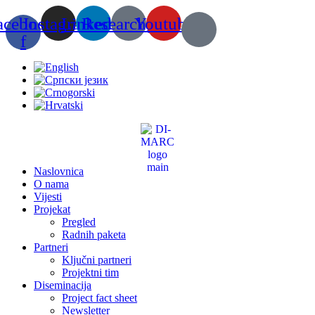
Skip
acebook-
Instagram
Linkedin
Researchgate
Youtube
to
content
f
Naslovnica
O nama
Vijesti
Projekat
Pregled
Radnih paketa
Partneri
Ključni partneri
Projektni tim
Diseminacija
Project fact sheet
Newsletter