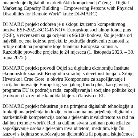
unapređenje digitalnih marketinških kompetencija“ (eng. „Digital
Marketing Capacity Building – Empowering Persons with Physical
Disabilities for Remote Work“ kraće DI-MARC).
DI-MARC projekt odobren je u sklopu izuzetno kompetitivnog
poziva ESF-2022-SOC-INNOV Europskog socijalnog fonda plus
(ESF), a recenzenti su ga ocijenili s 96/100 bodova, što je jedna od
najviših ocjena koje su projekti iz područja društvenih znanosti iz
Srbije dobili na programe koje financira Europska komisija.
Razdoblje provedbe projekta je 24 mjeseca (1. listopada 2023. – 30.
rujna 2025.).
DI-MARC projekt provodi Odjel za digitalnu ekonomiju Instituta
ekonomskih znanosti Beograd u suradnji s devet institucija iz Srbije,
Hrvatske i Crne Gore, u okviru Komponente za zapošljavanje i
socijalne inovacije Europskog socijalnog fonda plus, kao glavnog
programa EU iz područja rada, zapošljavanja i socijalne politike koji
je otvoren i za zemlje kandidatkinje za članstvo u EU.
DI-MARC projekt fokusiran je na primjenu digitalnih tehnologija u
funkciji unaprjeđenja inkluzije, odnosno na unaprjeđenje digitalnih
marketinških kompetencija osoba s tjelesnim invaliditetom za rad na
daljinu (remote work). Rad na daljinu stvara izniman potencijal za
zapošljavanje osoba s tjelesnim invaliditetom, međutim, ključni
izazovi s kojima se suočavaju su djelomična ili potpuna isključenost