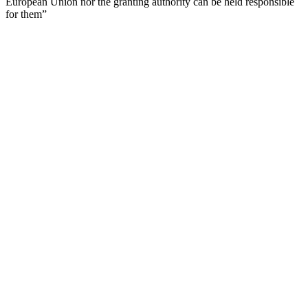
European Union nor the granting authority can be held responsible
for them”