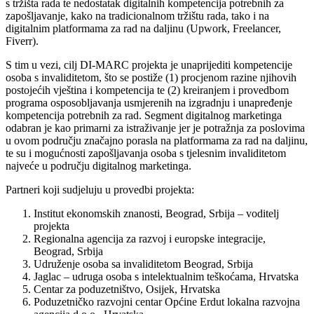
s tržišta rada te nedostatak digitalnih kompetencija potrebnih za
zapošljavanje, kako na tradicionalnom tržištu rada, tako i na
digitalnim platformama za rad na daljinu (Upwork, Freelancer,
Fiverr).
S tim u vezi, cilj DI-MARC projekta je unaprijediti kompetencije
osoba s invaliditetom, što se postiže (1) procjenom razine njihovih
postojećih vještina i kompetencija te (2) kreiranjem i provedbom
programa osposobljavanja usmjerenih na izgradnju i unapređenje
kompetencija potrebnih za rad. Segment digitalnog marketinga
odabran je kao primarni za istraživanje jer je potražnja za poslovima
u ovom području značajno porasla na platformama za rad na daljinu,
te su i mogućnosti zapošljavanja osoba s tjelesnim invaliditetom
najveće u području digitalnog marketinga.
Partneri koji sudjeluju u provedbi projekta:
Institut ekonomskih znanosti, Beograd, Srbija – voditelj
projekta
Regionalna agencija za razvoj i europske integracije,
Beograd, Srbija
Udruženje osoba sa invaliditetom Beograd, Srbija
Jaglac – udruga osoba s intelektualnim teškoćama, Hrvatska
Centar za poduzetništvo, Osijek, Hrvatska
Poduzetničko razvojni centar Općine Erdut lokalna razvojna